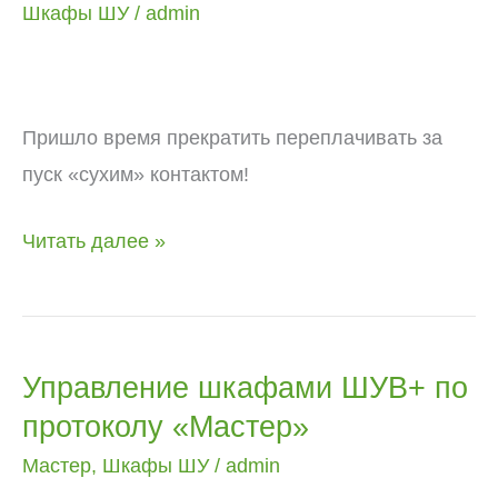
переплачивать
Шкафы ШУ
/
admin
за
пуск
«сухим»
Пришло время прекратить переплачивать за
контактом!
пуск «сухим» контактом!
Читать далее »
Управление шкафами ШУВ+ по
Управление
протоколу «Мастер»
шкафами
ШУВ+
Мастер
,
Шкафы ШУ
/
admin
по