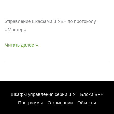
протоколу
«Мастер»
Управление шкафами ШУВ+ по протоколу
«Мастер»
Читать далее »
Шкафы управления серии ШУ
Блоки БР+
Программы
О компании
Объекты