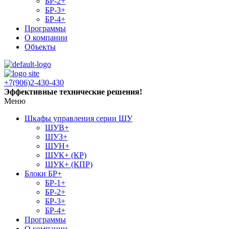
БР-2+
БР-3+
БР-4+
Программы
О компании
Объекты
+7(906)2-430-430
Эффективные технические решения!
Меню
Шкафы управления серии ШУ
ШУВ+
ШУЗ+
ШУН+
ШУК+ (КР)
ШУК+ (КПР)
Блоки БР+
БР-1+
БР-2+
БР-3+
БР-4+
Программы
О компании