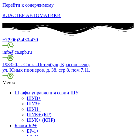
Перейти к содержимому
КЛАСТЕР АВТОМАТИКИ
+7(906)2-430-430
info@ca.spb.ru
198320, г. Санкт-Петербург, Красное село,
ул. Юных пионеров, д. 38, стр 8, пом 7.11.
Меню
Шкафы управления серии ШУ
ШУВ+
ШУЗ+
ШУН+
ШУК+ (КР)
ШУК+ (КПР)
Блоки БР+
БР-1+